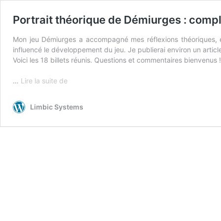
Portrait théorique de Démiurges : compl
Mon jeu Démiurges a accompagné mes réflexions théoriques, en 
influencé le développement du jeu. Je publierai environ un article
Voici les 18 billets réunis. Questions et commentaires bienvenus !
Portrait
…
Lire la suite de
théorique
de
Limbic Systems
Démiurges
:
complet
!