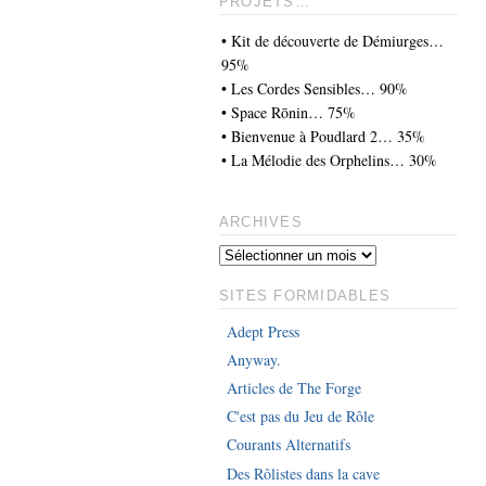
PROJETS…
• Kit de découverte de Démiurges…
95%
• Les Cordes Sensibles… 90%
• Space Rōnin… 75%
• Bienvenue à Poudlard 2… 35%
• La Mélodie des Orphelins… 30%
ARCHIVES
SITES FORMIDABLES
Adept Press
Anyway.
Articles de The Forge
C'est pas du Jeu de Rôle
Courants Alternatifs
Des Rôlistes dans la cave