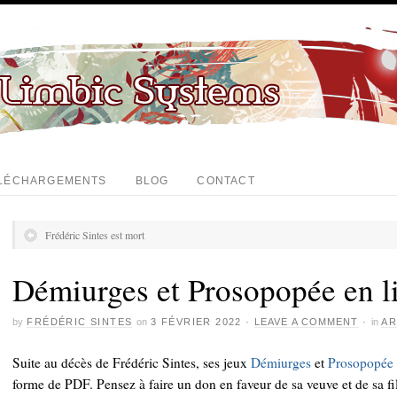
LÉCHARGEMENTS
BLOG
CONTACT
Frédéric Sintes est mort
Démiurges et Prosopopée en l
by
FRÉDÉRIC SINTES
on
3 FÉVRIER 2022
·
LEAVE A COMMENT
·
in
AR
Suite au décès de Frédéric Sintes, ses jeux
Démiurges
et
Prosopopée
forme de PDF. Pensez à faire un don en faveur de sa veuve et de sa fi