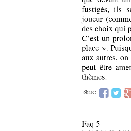
fustigés, ils
joueur (comme
des choix qui 
C’est un prolo
place ». Puisq
aux autres, on 
peut être ame
thèmes.
Share:
Faq 5
by
FRÉDÉRIC SINTES
on
1