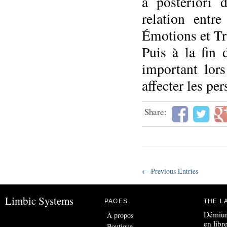
a posteriori 
relation entre
Émotions et Tra
Puis à la fin 
important lor
affecter les p
Share:
← Previous Entries
Limbic Systems
PAGES
THE L
Démiur
À propos
en libr
Boutique