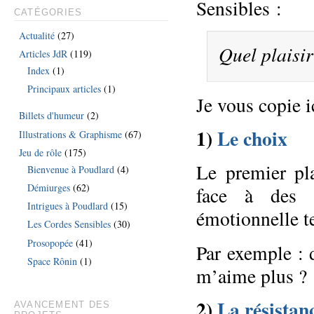
Sensibles :
CATÉGORIES
Actualité
(27)
Quel plaisir
Articles JdR
(119)
Index
(1)
Principaux articles
(1)
Je vous copie i
Billets d'humeur
(2)
1)
Le choix
Illustrations & Graphisme
(67)
Jeu de rôle
(175)
Le premier pla
Bienvenue à Poudlard
(4)
Démiurges
(62)
face à des 
Intrigues à Poudlard
(15)
émotionnelle te
Les Cordes Sensibles
(30)
Prosopopée
(41)
Par exemple : 
Space Rônin
(1)
m’aime plus ?
2)
La résistan
AVANCEMENT DES