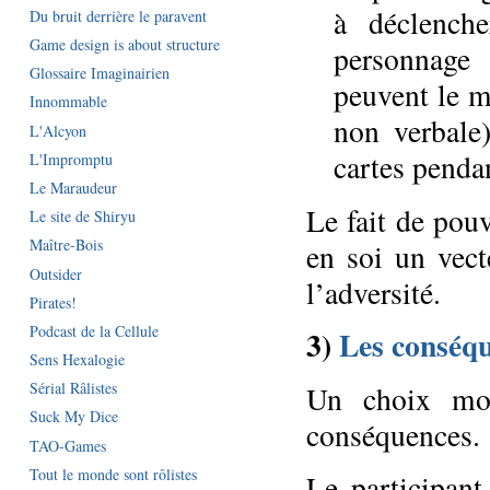
à déclenche
Du bruit derrière le paravent
Game design is about structure
personnage 
Glossaire Imaginairien
peuvent le m
Innommable
non verbale
L'Alcyon
cartes pendan
L'Impromptu
Le Maraudeur
Le fait de pou
Le site de Shiryu
Maître-Bois
en soi un vect
Outsider
l’adversité.
Pirates!
Podcast de la Cellule
3)
Les conséq
Sens Hexalogie
Sérial Râlistes
Un choix mor
Suck My Dice
conséquences.
TAO-Games
Tout le monde sont rôlistes
Le participant