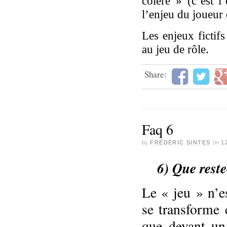
colère » (c’est l
l’enjeu du joueur 
Les enjeux fictif
au jeu de rôle.
Share:
Faq 6
by
FRÉDÉRIC SINTES
on
1
6) Que reste
Le « jeu » n’es
se transforme
que devant un