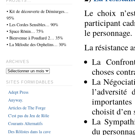
PROJETS…
Le choix n’es
• Kit de découverte de Démiurges…
95%
participant cad
• Les Cordes Sensibles… 90%
le personnage.
• Space Rōnin… 75%
• Bienvenue à Poudlard 2… 35%
• La Mélodie des Orphelins… 30%
La résistance a
La Confront
ARCHIVES
choses contra
La Négociati
SITES FORMIDABLES
l’adversité
Adept Press
importantes 
Anyway.
Articles de The Forge
choisit d’en 
C'est pas du Jeu de Rôle
La Sympathie
Courants Alternatifs
du personnag
Des Rôlistes dans la cave