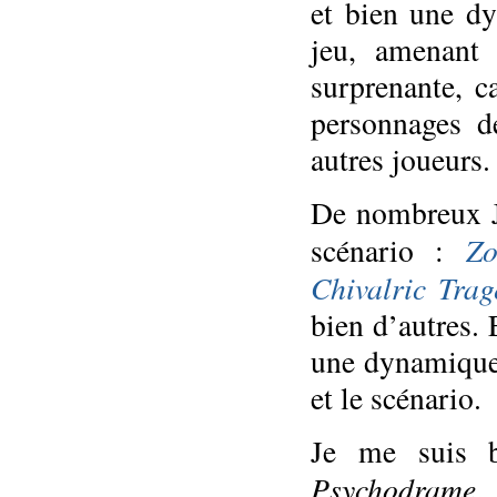
et bien une dy
jeu, amenant 
surprenante, c
personnages d
autres joueurs.
De nombreux J
Z
scénario :
Chivalric Tra
bien d’autres. 
une dynamique
et le scénario.
Je me suis b
Psychodrame
.