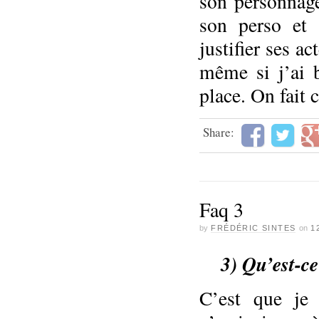
son personnage
son perso et 
justifier ses a
même si j’ai b
place. On fait 
Share:
Faq 3
by
FRÉDÉRIC SINTES
on
1
3) Qu’est-ce
C’est que je