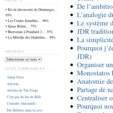
PROJETS…
De l’ambition
• Kit de découverte de Démiurges…
L’analogie d
95%
• Les Cordes Sensibles… 90%
Le système d
• Space Rōnin… 75%
JDR traditio
• Bienvenue à Poudlard 2… 35%
• La Mélodie des Orphelins… 30%
La simplicit
Pourquoi j’é
ARCHIVES
JDR)
Organiser une
SITES FORMIDABLES
Monostatos h
Adept Press
Anatomie de
Anyway.
Partage de n
Articles de The Forge
Centraliser o
C'est pas du Jeu de Rôle
Courants Alternatifs
Pourquoi nou
Des Rôlistes dans la cave