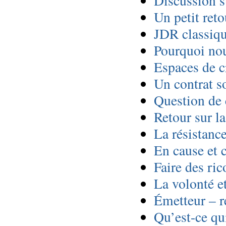
Discussion s
Un petit reto
JDR classiq
Pourquoi nou
Espaces de c
Un contrat so
Question de
Retour sur l
La résistanc
En cause et 
Faire des ric
La volonté e
Émetteur – r
Qu’est-ce qui