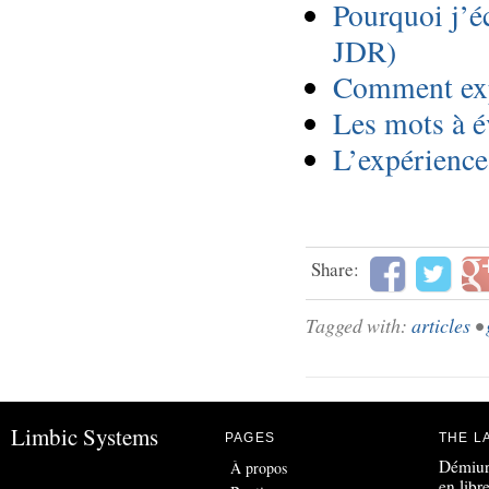
Pourquoi j’é
JDR)
Comment expl
Les mots à é
L’expérience 
Share:
Tagged with:
articles
•
Limbic Systems
PAGES
THE L
Démiur
À propos
en libr