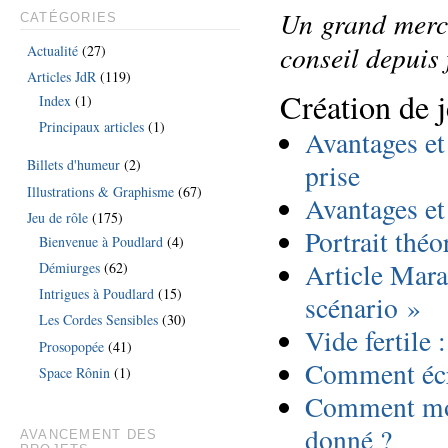
Un grand merci
CATÉGORIES
conseil depuis 
Actualité
(27)
Articles JdR
(119)
Création de 
Index
(1)
Principaux articles
(1)
Avantages et
Billets d'humeur
(2)
prise
Illustrations & Graphisme
(67)
Avantages et
Jeu de rôle
(175)
P
ortrait thé
Bienvenue à Poudlard
(4)
Article Mara
Démiurges
(62)
Intrigues à Poudlard
(15)
scénario »
Les Cordes Sensibles
(30)
Vide fertile :
Prosopopée
(41)
Comment écri
Space Rônin
(1)
Comment mot
donné ?
AVANCEMENT DES