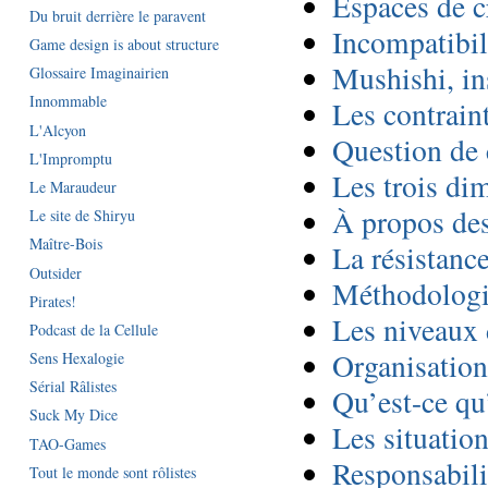
Espaces de c
Du bruit derrière le paravent
Incompatibili
Game design is about structure
Mushishi, in
Glossaire Imaginairien
Innommable
Les contrain
L'Alcyon
Question de
L'Impromptu
Les trois di
Le Maraudeur
À propos des
Le site de Shiryu
Maître-Bois
La résistanc
Outsider
Méthodolog
Pirates!
Les niveaux
Podcast de la Cellule
Organisation
Sens Hexalogie
Sérial Râlistes
Qu’est-ce qu
Suck My Dice
Les situation
TAO-Games
Responsabili
Tout le monde sont rôlistes