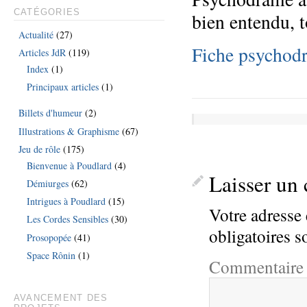
CATÉGORIES
bien entendu, 
Actualité
(27)
Fiche psychod
Articles JdR
(119)
Index
(1)
Principaux articles
(1)
Billets d'humeur
(2)
Illustrations & Graphisme
(67)
Jeu de rôle
(175)
Bienvenue à Poudlard
(4)
Laisser un
Démiurges
(62)
Intrigues à Poudlard
(15)
Votre adresse 
Les Cordes Sensibles
(30)
obligatoires 
Prosopopée
(41)
Space Rônin
(1)
Commentair
AVANCEMENT DES