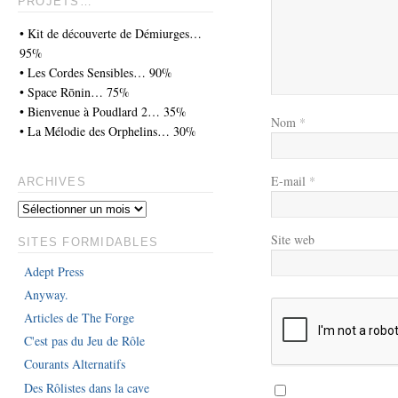
PROJETS…
• Kit de découverte de Démiurges…
95%
• Les Cordes Sensibles… 90%
• Space Rōnin… 75%
• Bienvenue à Poudlard 2… 35%
Nom
*
• La Mélodie des Orphelins… 30%
E-mail
*
ARCHIVES
Site web
SITES FORMIDABLES
Adept Press
Anyway.
Articles de The Forge
C'est pas du Jeu de Rôle
Courants Alternatifs
Des Rôlistes dans la cave