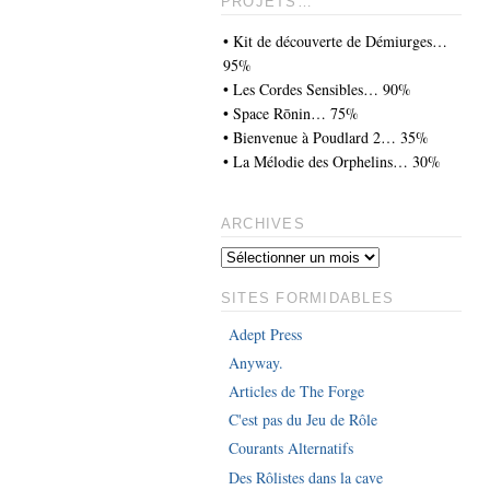
PROJETS…
• Kit de découverte de Démiurges…
95%
• Les Cordes Sensibles… 90%
• Space Rōnin… 75%
• Bienvenue à Poudlard 2… 35%
• La Mélodie des Orphelins… 30%
ARCHIVES
SITES FORMIDABLES
Adept Press
Anyway.
Articles de The Forge
C'est pas du Jeu de Rôle
Courants Alternatifs
Des Rôlistes dans la cave