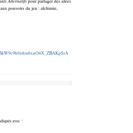
nts Alternatifs
pour partager des idées
 aux pouvoirs du jeu : alchimie,
GBkW9c9bfwfon6xnO4X_ZBAKpSrA
indiqués avec
*