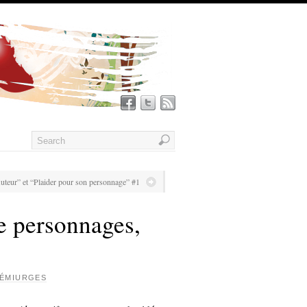
teur” et “Plaider pour son personnage” #1
e personnages,
ÉMIURGES