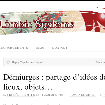
LÉCHARGEMENTS
BLOG
CONTACT
Happy Together, making-of
“Mode Au
Démiurges : partage d’idées d
lieux, objets…
by
FRÉDÉRIC SINTES
on
31 JANVIER 2019
·
LEAVE A COMMENT
·
in
D