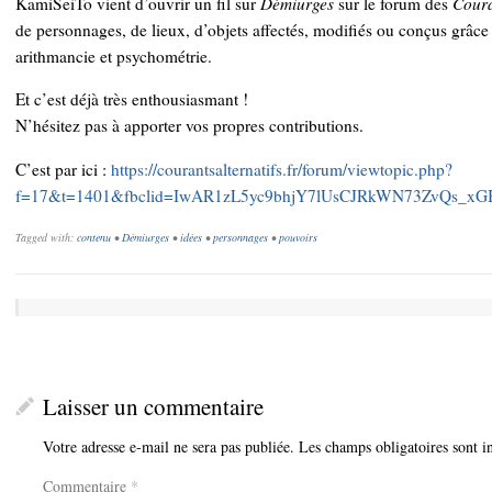
KamiSeiTo vient d’ouvrir un fil sur
Démiurges
sur le forum des
Coura
de personnages, de lieux, d’objets affectés, modifiés ou conçus grâce
arithmancie et psychométrie.
Et c’est déjà très enthousiasmant !
N’hésitez pas à apporter vos propres contributions.
C’est par ici :
https://courantsalternatifs.fr/forum/viewtopic.php?
f=17&t=1401&fbclid=IwAR1zL5yc9bhjY7lUsCJRkWN73ZvQs_x
Tagged with:
contenu
•
Démiurges
•
idées
•
personnages
•
pouvoirs
Laisser un commentaire
Votre adresse e-mail ne sera pas publiée.
Les champs obligatoires sont 
Commentaire
*