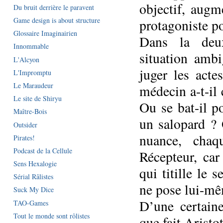
objectif, augm
Du bruit derrière le paravent
Game design is about structure
protagoniste po
Glossaire Imaginairien
Dans la deux
Innommable
situation ambi
L'Alcyon
juger les act
L'Impromptu
Le Maraudeur
médecin a-t-il 
Le site de Shiryu
Ou se bat-il p
Maître-Bois
un salopard ? 
Outsider
nuance, chaq
Pirates!
Podcast de la Cellule
Récepteur, car
Sens Hexalogie
qui titille le
Sérial Râlistes
ne pose lui-mê
Suck My Dice
D’une certaine
TAO-Games
Tout le monde sont rôlistes
que fait Aristo