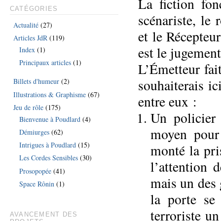
La fiction fo
CATÉGORIES
scénariste, le
Actualité
(27)
et le Récepteur
Articles JdR
(119)
est le jugement
Index
(1)
Principaux articles
(1)
L’Émetteur fai
souhaiterais ic
Billets d'humeur
(2)
Illustrations & Graphisme
(67)
entre eux :
Jeu de rôle
(175)
Un policier
Bienvenue à Poudlard
(4)
moyen pour 
Démiurges
(62)
Intrigues à Poudlard
(15)
monté la pri
Les Cordes Sensibles
(30)
l’attention 
Prosopopée
(41)
mais un des g
Space Rônin
(1)
la porte se
terroriste u
AVANCEMENT DES