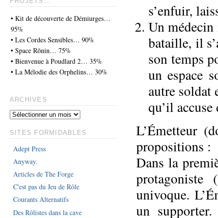
PROJETS…
s’enfuir, lai
• Kit de découverte de Démiurges…
Un médecin m
95%
bataille, il s
• Les Cordes Sensibles… 90%
• Space Rōnin… 75%
son temps po
• Bienvenue à Poudlard 2… 35%
un espace so
• La Mélodie des Orphelins… 30%
autre soldat
ARCHIVES
qu’il accuse
L’Émetteur (d
SITES FORMIDABLES
propositions :
Adept Press
Dans la premièr
Anyway.
Articles de The Forge
protagoniste 
C'est pas du Jeu de Rôle
univoque. L’É
Courants Alternatifs
un supporter
Des Rôlistes dans la cave