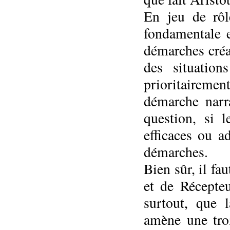
En jeu de rôl
fondamentale e
démarches créat
des situatio
prioritairemen
démarche narra
question, si l
efficaces ou a
démarches.
Bien sûr, il fa
et de Récepte
surtout, que l
amène une tro