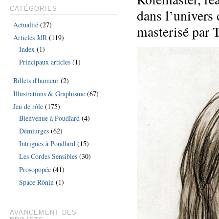
CATÉGORIES
dans l’univers 
Actualité
(27)
masterisé par 
Articles JdR
(119)
Index
(1)
Principaux articles
(1)
Billets d'humeur
(2)
Illustrations & Graphisme
(67)
Jeu de rôle
(175)
Bienvenue à Poudlard
(4)
Démiurges
(62)
Intrigues à Poudlard
(15)
Les Cordes Sensibles
(30)
Prosopopée
(41)
Space Rônin
(1)
AVANCEMENT DES