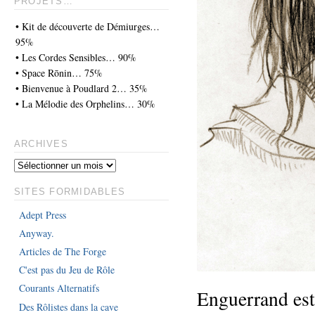
PROJETS…
• Kit de découverte de Démiurges…
95%
• Les Cordes Sensibles… 90%
• Space Rōnin… 75%
• Bienvenue à Poudlard 2… 35%
• La Mélodie des Orphelins… 30%
ARCHIVES
SITES FORMIDABLES
Adept Press
Anyway.
Articles de The Forge
C'est pas du Jeu de Rôle
Courants Alternatifs
Enguerrand est
Des Rôlistes dans la cave