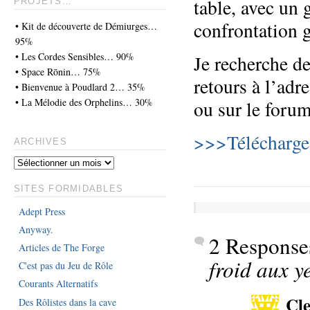
table, avec un 
PROJETS…
confrontation 
• Kit de découverte de Démiurges…
95%
• Les Cordes Sensibles… 90%
Je recherche de
• Space Rōnin… 75%
retours à l’ad
• Bienvenue à Poudlard 2… 35%
• La Mélodie des Orphelins… 30%
ou sur le foru
>>>Télécharge
ARCHIVES
SITES FORMIDABLES
Adept Press
Anyway.
2 Response
Articles de The Forge
froid aux y
C'est pas du Jeu de Rôle
Courants Alternatifs
Cl
Des Rôlistes dans la cave