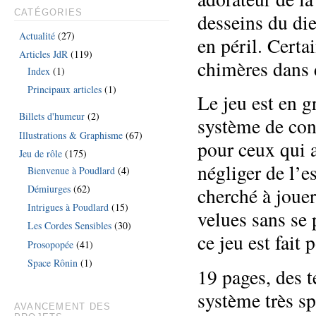
CATÉGORIES
desseins du di
Actualité
(27)
en péril. Certa
Articles JdR
(119)
chimères dans 
Index
(1)
Principaux articles
(1)
Le jeu est en 
Billets d'humeur
(2)
système de conf
Illustrations & Graphisme
(67)
pour ceux qui 
Jeu de rôle
(175)
négliger de l’e
Bienvenue à Poudlard
(4)
Démiurges
(62)
cherché à joue
Intrigues à Poudlard
(15)
velues sans se 
Les Cordes Sensibles
(30)
ce jeu est fait 
Prosopopée
(41)
Space Rônin
(1)
19 pages, des t
système très sp
AVANCEMENT DES