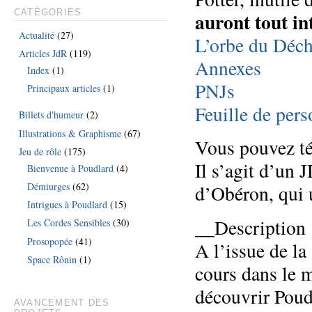
auront tout int
CATÉGORIES
Actualité
(27)
L’orbe du Déc
Articles JdR
(119)
Annexes
Index
(1)
PNJs
Principaux articles
(1)
Feuille de per
Billets d'humeur
(2)
Illustrations & Graphisme
(67)
Vous pouvez tél
Jeu de rôle
(175)
Il s’agit d’un 
Bienvenue à Poudlard
(4)
Démiurges
(62)
d’Obéron, qui 
Intrigues à Poudlard
(15)
__Description 
Les Cordes Sensibles
(30)
Prosopopée
(41)
A l’issue de la
Space Rônin
(1)
cours dans le 
découvrir Poud
AVANCEMENT DES