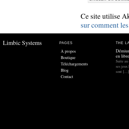
Ce site utilise A
sur comment les
Limbic Systems
PAGES
THE L
Démiur
À propos
en libr
Boutique
Suite au 
Téléchargements
ses jeux
Blog
sont […]
Contact