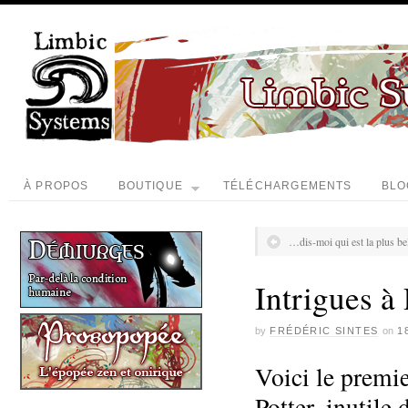
À PROPOS
BOUTIQUE
TÉLÉCHARGEMENTS
BLO
…dis-moi qui est la plus bel
Intrigues à
by
FRÉDÉRIC SINTES
on
1
Voici le premie
Potter, inutile