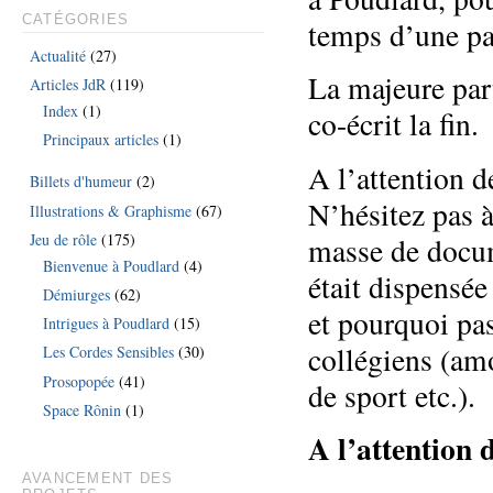
CATÉGORIES
temps d’une pa
Actualité
(27)
La majeure part
Articles JdR
(119)
Index
(1)
co-écrit la fin.
Principaux articles
(1)
A l’attention d
Billets d'humeur
(2)
N’hésitez pas à 
Illustrations & Graphisme
(67)
Jeu de rôle
(175)
masse de docume
Bienvenue à Poudlard
(4)
était dispensée
Démiurges
(62)
et pourquoi pas
Intrigues à Poudlard
(15)
collégiens (amo
Les Cordes Sensibles
(30)
Prosopopée
(41)
de sport etc.).
Space Rônin
(1)
A l’attention d
AVANCEMENT DES