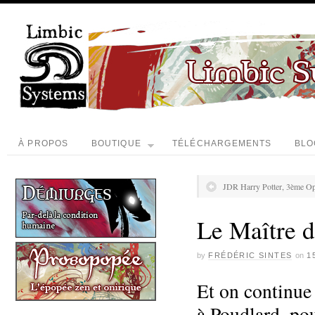
À PROPOS
BOUTIQUE
TÉLÉCHARGEMENTS
BLO
JDR Harry Potter, 3ème Op
Le Maître d
by
FRÉDÉRIC SINTES
on
1
Et on continue
à Poudlard, pou