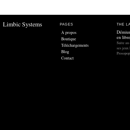
Limbic Systems
PAGES
THE L
Démiur
À propos
en libr
Boutique
Suite au 
Téléchargements
ses jeux
Blog
Prosopo
Contact