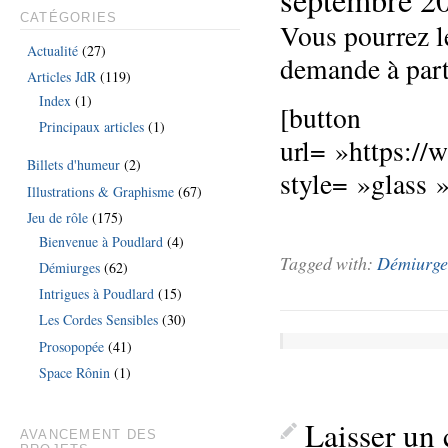
CATÉGORIES
Vous pourrez l
Actualité
(27)
demande à parti
Articles JdR
(119)
Index
(1)
[button
Principaux articles
(1)
url= »https://
Billets d'humeur
(2)
style= »glass
Illustrations & Graphisme
(67)
Jeu de rôle
(175)
Bienvenue à Poudlard
(4)
Tagged with:
Démiurge
Démiurges
(62)
Intrigues à Poudlard
(15)
Les Cordes Sensibles
(30)
Prosopopée
(41)
Space Rônin
(1)
Laisser un
AVANCEMENT DES