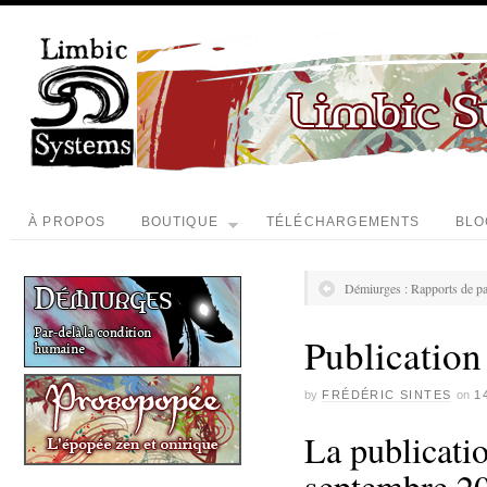
À PROPOS
BOUTIQUE
TÉLÉCHARGEMENTS
BLO
Démiurges : Rapports de pa
Publicatio
by
FRÉDÉRIC SINTES
on
1
La publicati
septembre 20