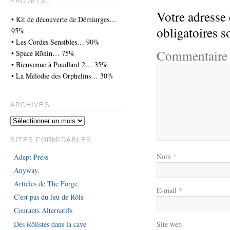
PROJETS…
Votre adresse 
• Kit de découverte de Démiurges…
obligatoires 
95%
• Les Cordes Sensibles… 90%
Commentair
• Space Rōnin… 75%
• Bienvenue à Poudlard 2… 35%
• La Mélodie des Orphelins… 30%
ARCHIVES
SITES FORMIDABLES
Nom
*
Adept Press
Anyway.
Articles de The Forge
E-mail
*
C'est pas du Jeu de Rôle
Courants Alternatifs
Des Rôlistes dans la cave
Site web