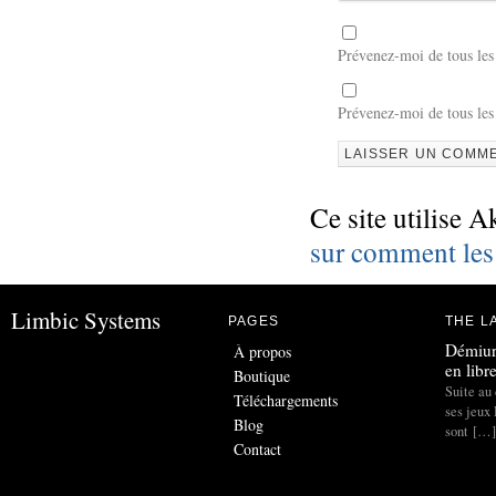
Prévenez-moi de tous le
Prévenez-moi de tous les
Ce site utilise A
sur comment les
Limbic Systems
PAGES
THE L
Démiur
À propos
en libr
Boutique
Suite au 
Téléchargements
ses jeux
Blog
sont […]
Contact