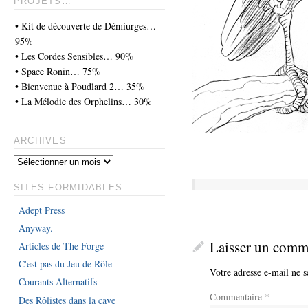
PROJETS…
• Kit de découverte de Démiurges…
95%
• Les Cordes Sensibles… 90%
• Space Rōnin… 75%
• Bienvenue à Poudlard 2… 35%
• La Mélodie des Orphelins… 30%
ARCHIVES
SITES FORMIDABLES
Adept Press
Anyway.
Laisser un comm
Articles de The Forge
C'est pas du Jeu de Rôle
Votre adresse e-mail ne s
Courants Alternatifs
Commentaire
*
Des Rôlistes dans la cave