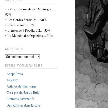
PROJETS…
• Kit de découverte de Démiurges…
95%
• Les Cordes Sensibles… 90%
• Space Rōnin… 75%
• Bienvenue à Poudlard 2… 35%
• La Mélodie des Orphelins… 30%
ARCHIVES
SITES FORMIDABLES
Adept Press
Anyway.
Articles de The Forge
C'est pas du Jeu de Rôle
Courants Alternatifs
Des Rôlistes dans la cave