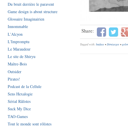
Du bruit derrière le paravent
Game design is about structure
Glossaire Imaginairien
Innommable
Share:
L'Alcyon
L'Impromptu
Tagged with:
badass
•
Démiurges
•
gole
Le Maraudeur
Le site de Shiryu
Maître-Bois
Outsider
Pirates!
Podcast de la Cellule
Sens Hexalogie
Sérial Râlistes
Suck My Dice
TAO-Games
Tout le monde sont rôlistes