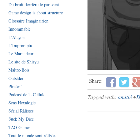
Du bruit derrière le paravent
Game design is about structure
Glossaire Imaginairien
Innommable
L'Alcyon
L'Impromptu
Le Maraudeur
Le site de Shiryu
Maître-Bois
Outsider
Share:
Pirates!
Podcast de la Cellule
Tagged with:
amitié
•
D
Sens Hexalogie
Sérial Râlistes
Suck My Dice
TAO-Games
Tout le monde sont rôlistes