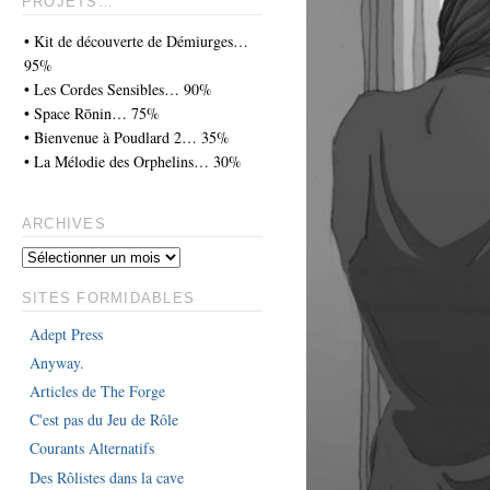
PROJETS…
• Kit de découverte de Démiurges…
95%
• Les Cordes Sensibles… 90%
• Space Rōnin… 75%
• Bienvenue à Poudlard 2… 35%
• La Mélodie des Orphelins… 30%
ARCHIVES
SITES FORMIDABLES
Adept Press
Anyway.
Articles de The Forge
C'est pas du Jeu de Rôle
Courants Alternatifs
Des Rôlistes dans la cave