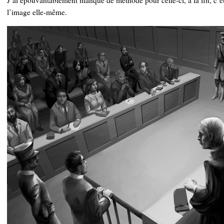
J’ai épouvantablement manqué de méthode pour celle-ci, à la fin, c’é
l’image elle-même.