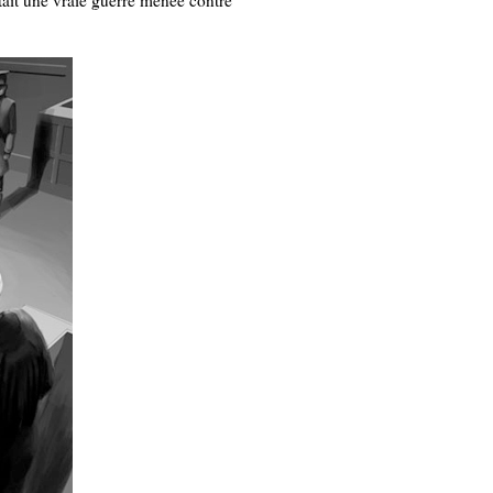
tait une vraie guerre menée contre