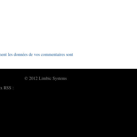
ment les données de vos commentaires sont
© 2012 Limbic Systems
ux RSS :