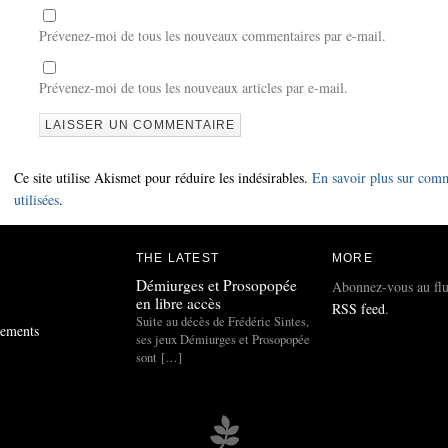
Prévenez-moi de tous les nouveaux commentaires par e-mail.
Prévenez-moi de tous les nouveaux articles par e-mail.
Ce site utilise Akismet pour réduire les indésirables.
En savoir plus sur com
utilisées
.
THE LATEST
MORE
Démiurges et Prosopopée
Abonnez-vous au fl
en libre accès
RSS feed
.
Suite au décès de Frédéric Sintes,
gements
ses jeux Démiurges et Prosopopée
sont […]