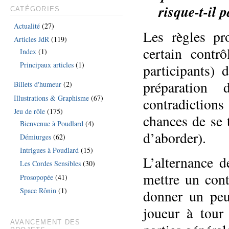
risque-t-il 
CATÉGORIES
Actualité
(27)
Les règles pr
Articles JdR
(119)
certain contrô
Index
(1)
Principaux articles
(1)
participants) 
préparation
Billets d'humeur
(2)
Illustrations & Graphisme
(67)
contradictio
Jeu de rôle
(175)
chances de se 
Bienvenue à Poudlard
(4)
d’aborder).
Démiurges
(62)
Intrigues à Poudlard
(15)
L’alternance 
Les Cordes Sensibles
(30)
mettre un cont
Prosopopée
(41)
Space Rônin
(1)
donner un peu
joueur à tour
AVANCEMENT DES