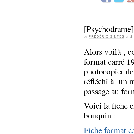
[Psychodrame] 
by
FRÉDÉRIC SINTES
on
2
Alors voilà , 
format carré 1
photocopier des
réfléchi à un m
passage au for
Voici la fiche 
bouquin :
Fiche format c