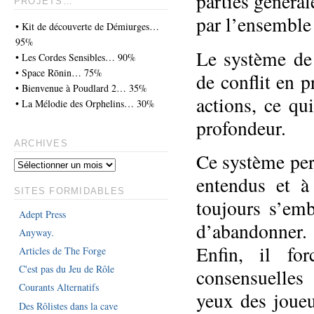
parties général
PROJETS…
par l’ensemble 
• Kit de découverte de Démiurges…
95%
Le système de
• Les Cordes Sensibles… 90%
• Space Rōnin… 75%
de conflit en 
• Bienvenue à Poudlard 2… 35%
actions, ce qu
• La Mélodie des Orphelins… 30%
profondeur.
ARCHIVES
Ce système per
entendus et à
SITES FORMIDABLES
toujours s’emb
Adept Press
d’abandonner.
Anyway.
Enfin, il fo
Articles de The Forge
C'est pas du Jeu de Rôle
consensuelles
Courants Alternatifs
yeux des joueu
Des Rôlistes dans la cave