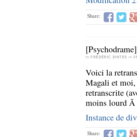
Share:
[Psychodrame] 
by
FRÉDÉRIC SINTES
on
2
Voici la retrans
Magali et moi, 
retranscrite (a
moins lourd Ã 
Instance de di
Share: