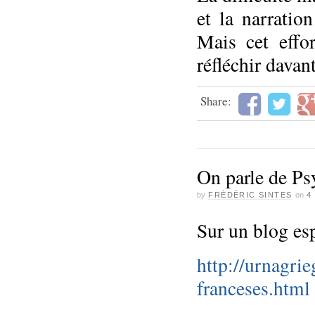
et la narratio
Mais cet effo
réfléchir davan
Share:
On parle de P
by
FRÉDÉRIC SINTES
on
4
Sur un blog es
http://urnagri
franceses.html