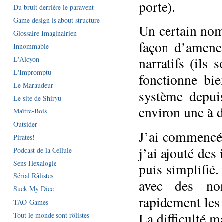
porte).
Du bruit derrière le paravent
Game design is about structure
Un certain nom
Glossaire Imaginairien
façon d’amener
Innommable
narratifs (ils 
L'Alcyon
L'Impromptu
fonctionne bie
Le Maraudeur
système depu
Le site de Shiryu
environ une à d
Maître-Bois
Outsider
J’ai commencé 
Pirates!
j’ai ajouté des 
Podcast de la Cellule
Sens Hexalogie
puis simplifié
Sérial Râlistes
avec des non-
Suck My Dice
rapidement les 
TAO-Games
La difficulté m
Tout le monde sont rôlistes