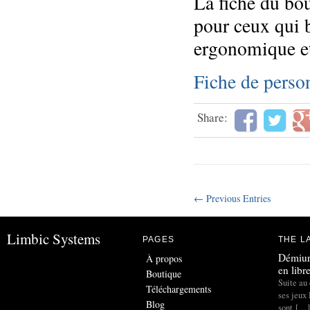
La fiche du bou
pour ceux qui b
ergonomique 
Fiche de perso
Share:
← Previous Entries
Limbic Systems
PAGES
THE L
Démiur
À propos
en libr
Boutique
Suite au 
Téléchargements
ses jeux
Blog
sont […]