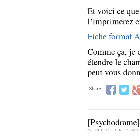
Et voici ce qu
l’imprimerez e
Fiche format 
Comme ça, je d
étendre le cham
peut vous don
Share:
[Psychodrame] 
by
FRÉDÉRIC SINTES
on
3