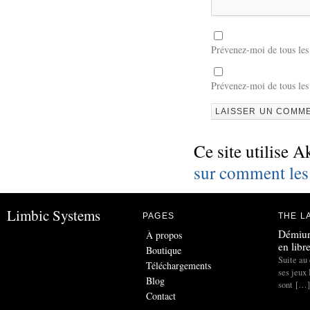
Prévenez-moi de tous le
Prévenez-moi de tous les
Ce site utilise A
sur comment les
Limbic Systems
PAGES
THE L
Démiur
À propos
en libr
Boutique
Suite au 
Téléchargements
ses jeux
Blog
sont […]
Contact