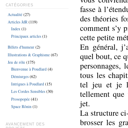
CATÉGORIES
fasse à l’éten
Actualité
(27)
des théories fo
Articles JdR
(119)
comment s’y pr
Index
(1)
cette petite mé
Principaux articles
(1)
En général, j
Billets d'humeur
(2)
quel bout, ce q
Illustrations & Graphisme
(67)
Jeu de rôle
(175)
personnages, l
Bienvenue à Poudlard
(4)
tous les chapi
Démiurges
(62)
tel jeu et je
Intrigues à Poudlard
(15)
tellement que
Les Cordes Sensibles
(30)
Prosopopée
(41)
jet.
Space Rônin
(1)
La structure c
brosser les g
AVANCEMENT DES