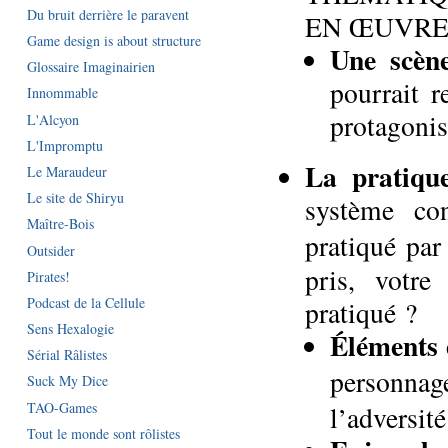
Du bruit derrière le paravent
EN ŒUVRE
Game design is about structure
Une scène
Glossaire Imaginairien
pourrait r
Innommable
protagonis
L'Alcyon
L'Impromptu
La pratiqu
Le Maraudeur
Le site de Shiryu
système con
Maître-Bois
pratiqué par
Outsider
pris, votre
Pirates!
Podcast de la Cellule
pratiqué ?
Sens Hexalogie
Éléments 
Sérial Râlistes
personnag
Suck My Dice
TAO-Games
l’adversité
Tout le monde sont rôlistes