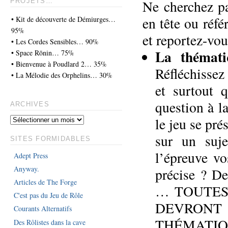
Ne cherchez pa
PROJETS…
en tête ou réf
• Kit de découverte de Démiurges…
95%
et reportez-vou
• Les Cordes Sensibles… 90%
La thémati
• Space Rōnin… 75%
• Bienvenue à Poudlard 2… 35%
Réfléchissez
• La Mélodie des Orphelins… 30%
et surtout q
question à l
ARCHIVES
le jeu se pr
sur un suje
SITES FORMIDABLES
l’épreuve v
Adept Press
Anyway.
précise ? De
Articles de The Forge
… TOUTES
C'est pas du Jeu de Rôle
DEVRONT
Courants Alternatifs
THÉMATIQ
Des Rôlistes dans la cave