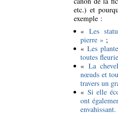
canon de la fi
etc.) et pour
exemple :
«
Les stat
pierre »
;
«
Les plante
toutes fleuri
«
La chevel
nœuds et tou
travers un g
«
Si elle é
ont également
envahissant.