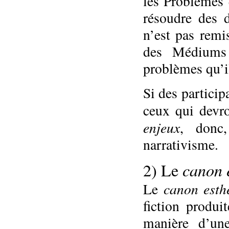
les Problèmes q
résoudre des 
n’est pas remi
des Médiums 
problèmes qu’i
Si des partici
ceux qui devro
enjeux
, donc
narrativisme.
canon 
2) Le
canon esth
Le
fiction produi
manière d’un