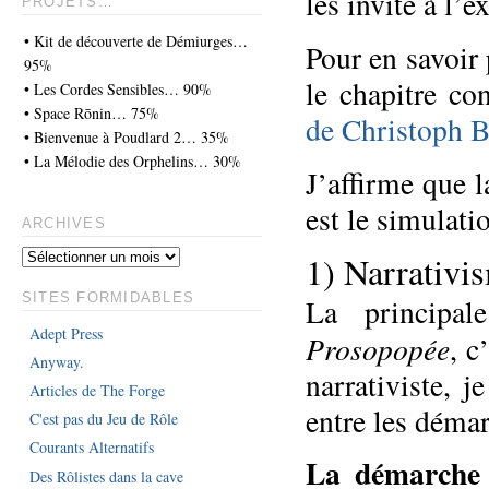
les invite à l’e
PROJETS…
• Kit de découverte de Démiurges…
Pour en savoir
95%
le chapitre co
• Les Cordes Sensibles… 90%
• Space Rōnin… 75%
de Christoph B
• Bienvenue à Poudlard 2… 35%
• La Mélodie des Orphelins… 30%
J’affirme que 
est le simulati
ARCHIVES
1) Narrativi
SITES FORMIDABLES
La principal
Adept Press
Prosopopée
, c
Anyway.
narrativiste, 
Articles de The Forge
entre les démar
C'est pas du Jeu de Rôle
Courants Alternatifs
La démarche 
Des Rôlistes dans la cave