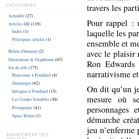
travers les par
CATÉGORIES
Actualité
(27)
Pour rappel :
Articles JdR
(119)
laquelle les pa
Index
(1)
Principaux articles
(1)
ensemble et me
avec le plaisir
Billets d'humeur
(2)
Illustrations & Graphisme
(67)
Ron Edwards 
Jeu de rôle
(175)
narrativisme e
Bienvenue à Poudlard
(4)
Démiurges
(62)
On dit qu’un j
Intrigues à Poudlard
(15)
mesure où se
Les Cordes Sensibles
(30)
personnages e
Prosopopée
(41)
Space Rônin
(1)
démarche créat
jeu n’enferme 
AVANCEMENT DES