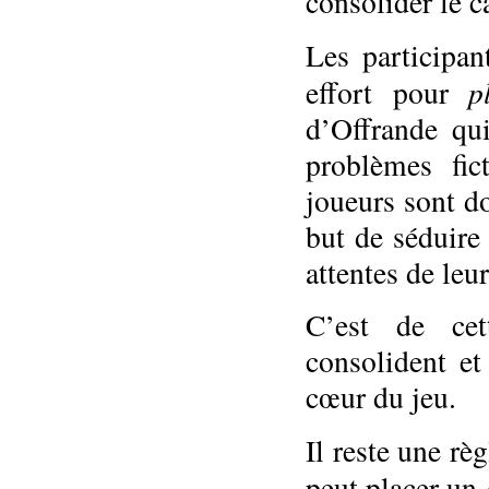
consolider le c
Les participan
p
effort pour
d’Offrande qui
problèmes fic
joueurs sont d
but de séduire
attentes de leu
C’est de cet
consolident et
cœur du jeu.
Il reste une rè
peut placer un