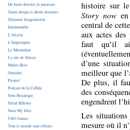
histoire sur l
Du bruit derrière le paravent
Game design is about structure
Story now
en 
Glossaire Imaginairien
central de cett
Innommable
aux actes des 
L'Alcyon
faut qu’il a
L'Impromptu
Le Maraudeur
(éventuellemen
Le site de Shiryu
d’une situati
Maître-Bois
meilleur que l
Outsider
De plus, il fa
Pirates!
Podcast de la Cellule
des conséquenc
Sens Hexalogie
engendrent l’hi
Sérial Râlistes
Suck My Dice
Les situations
TAO-Games
mesure où il n
Tout le monde sont rôlistes