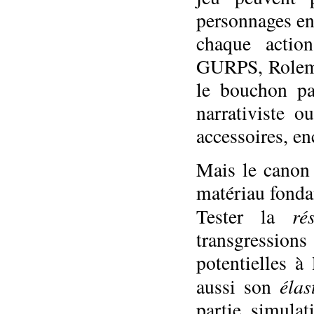
personnages en 
chaque actio
GURPS, Rolema
le bouchon pa
narrativiste o
accessoires, e
Mais le canon 
matériau fondam
ré
Tester la
transgression
potentielles à
élas
aussi son
partie simulat