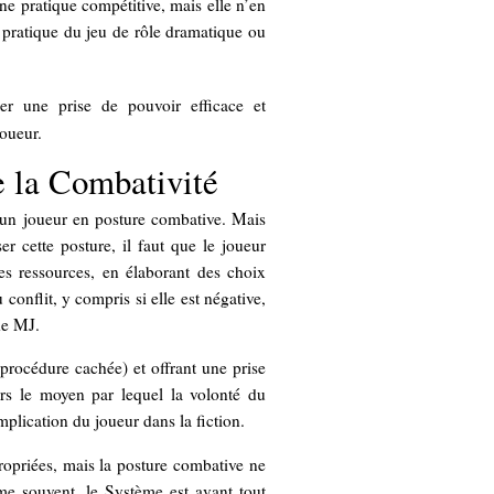
une pratique compétitive, mais elle n’en
 pratique du jeu de rôle dramatique ou
er une prise de pouvoir efficace et
joueur.
e la Combativité
à un joueur en posture combative. Mais
r cette posture, il faut que le joueur
es ressources, en élaborant des choix
 conflit, y compris si elle est négative,
de MJ.
 procédure cachée) et offrant une prise
rs le moyen par lequel la volonté du
implication du joueur dans la fiction.
ropriées, mais la posture combative ne
me souvent, le Système est avant tout