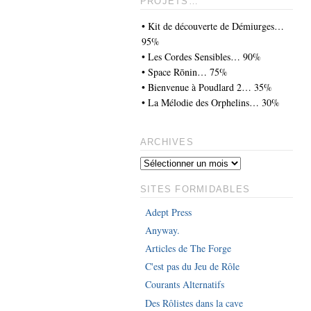
PROJETS…
• Kit de découverte de Démiurges…
95%
• Les Cordes Sensibles… 90%
• Space Rōnin… 75%
• Bienvenue à Poudlard 2… 35%
• La Mélodie des Orphelins… 30%
ARCHIVES
SITES FORMIDABLES
Adept Press
Anyway.
Articles de The Forge
C'est pas du Jeu de Rôle
Courants Alternatifs
Des Rôlistes dans la cave