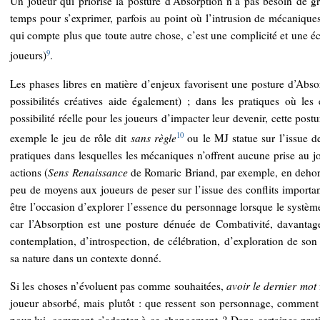
Un joueur qui priorise la posture d’Absorption n’a pas besoin de g
temps pour s’exprimer, parfois au point où l’intrusion de mécaniques
qui compte plus que toute autre chose, c’est une complicité et une é
9
joueurs)
.
Les phases libres en matière d’enjeux favorisent une posture d’Absor
possibilités créatives aide également) ; dans les pratiques où les
possibilité réelle pour les joueurs d’impacter leur devenir, cette pos
10
exemple le jeu de rôle dit
sans règle
ou le MJ statue sur l’issue de
pratiques dans lesquelles les mécaniques n’offrent aucune prise au jo
actions (
Sens Renaissance
de Romaric Briand, par exemple, en dehor
peu de moyens aux joueurs de peser sur l’issue des conflits importan
être l’occasion d’explorer l’essence du personnage lorsque le systèm
car l’Absorption est une posture dénuée de Combativité, davantag
contemplation, d’introspection, de célébration, d’exploration de son r
sa nature dans un contexte donné.
Si les choses n’évoluent pas comme souhaitées,
avoir le dernier mot
joueur absorbé, mais plutôt : que ressent son personnage, comment r