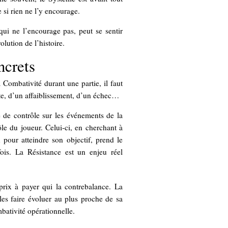
 si rien ne l’y encourage.
ui ne l’encourage pas, peut se sentir
lution de l’histoire.
ncrets
a Combativité durant une partie, il faut
erte, d’un affaiblissement, d’un échec…
 de contrôle sur les événements de la
rôle du joueur. Celui-ci, en cherchant à
 pour atteindre son objectif, prend le
fois. La Résistance est un enjeu réel
 prix à payer qui la contrebalance. La
es faire évoluer au plus proche de sa
mbativité opérationnelle.