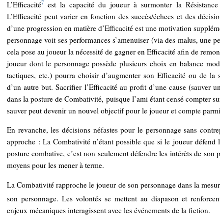
7
L’Efficacité
est la capacité du joueur à surmonter la Résistance 
L’Efficacité peut varier en fonction des succès/échecs et des décisio
d’une progression en matière d’Efficacité est une motivation supplém
personnage voit ses performances s’amenuiser (via des malus, une pert
cela pose au joueur la nécessité de gagner en Efficacité afin de remon
joueur dont le personnage possède plusieurs choix en balance modifi
tactiques, etc.) pourra choisir d’augmenter son Efficacité ou de la s
d’un autre but. Sacrifier l’Efficacité au profit d’une cause (sauver 
dans la posture de Combativité, puisque l’ami étant censé compter sur 
sauver peut devenir un nouvel objectif pour le joueur et compte parmi
En revanche, les décisions néfastes pour le personnage sans contrep
approche : La Combativité n’étant possible que si le joueur défend l
posture combative, c’est non seulement défendre les intérêts de son p
moyens pour les mener à terme.
La Combativité rapproche le joueur de son personnage dans la mesure
son personnage. Les volontés se mettent au diapason et renforcent
enjeux mécaniques interagissent avec les événements de la fiction.