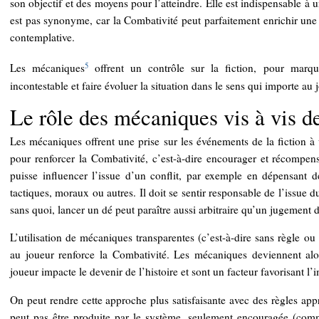
son objectif et des moyens pour l’atteindre. Elle est indispensable à 
est pas synonyme, car la Combativité peut parfaitement enrichir une
contemplative.
5
Les mécaniques
offrent un contrôle sur la fiction, pour marqu
incontestable et faire évoluer la situation dans le sens qui importe au 
Le rôle des mécaniques vis à vis d
Les mécaniques offrent une prise sur les événements de la fiction 
pour renforcer la Combativité, c’est-à-dire encourager et récompense
puisse influencer l’issue d’un conflit, par exemple en dépensant d
tactiques, moraux ou autres. Il doit se sentir responsable de l’issue du
sans quoi, lancer un dé peut paraître aussi arbitraire qu’un jugement 
L’utilisation de mécaniques transparentes (c’est-à-dire sans règle ou
au joueur renforce la Combativité. Les mécaniques deviennent alo
joueur impacte le devenir de l’histoire et sont un facteur favorisant l’
On peut rendre cette approche plus satisfaisante avec des règles app
peut pas être produite par le système, seulement encouragée (com