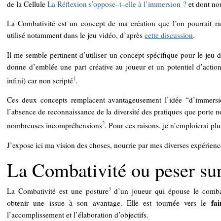
de la Cellule
La
Réflexion
s
’
oppose
–
t
–
elle
à
l
’
immersion
?
et dont nou
La Combativité est un concept de ma création que l’on pourrait 
utilisé notamment dans le jeu vidéo, d’après
cette
discussion
.
Il me semble pertinent d’utiliser un concept spécifique pour le jeu 
donne d’emblée une part créative au joueur et un potentiel d’actio
1
infini) car non scripté
.
Ces deux concepts remplacent avantageusement l’idée “d’immersio
l’absence de reconnaissance de la diversité des pratiques que porte no
2
nombreuses incompréhensions
. Pour ces raisons, je n’emploierai plus
J’expose ici ma vision des choses, nourrie par mes diverses expérienc
La Combativité ou peser sur
3
La Combativité est une posture
d’un joueur qui épouse le comba
fai
obtenir une issue à son avantage. Elle est tournée vers le
l’accomplissement et l’élaboration d’objectifs.