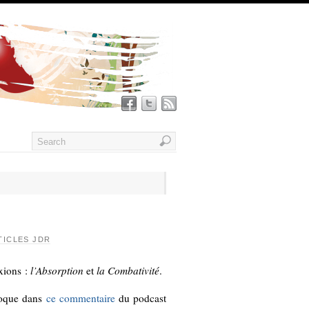
TICLES JDR
exions :
l’Absorption
et
la Combativité
.
évoque dans
ce
commentaire
du podcast