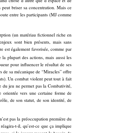
rand chose d’autre que d’espace et de
 peut briser sa concentration. Mais ce
coute entre les participants (MJ comme
ption (un matériau fictionnel riche en
 enjeux sont bien présents, mais sans
ture est également favorisée, comme par
 la plupart des actions, mais aussi les
ueur pour influencer le résultat de ses
s de sa mécanique de “Miracles” offre
ts). Un combat violent peut tout à fait
e du jeu ne permet pas la Combativité,
e orientée vers une certaine forme de
ôle, de son statut, de son identité, de
n’est pas la préoccupation première du
éagira-t-il, qu’est-ce que ça implique