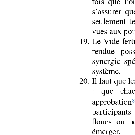
fois que l’
s’assurer qu
seulement te
vues aux poi
Le Vide fert
rendue poss
synergie spé
système.
Il faut que 
: que chac
approbation
8
participant
floues ou p
émerger.