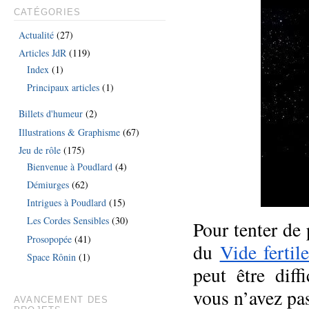
CATÉGORIES
Actualité
(27)
Articles JdR
(119)
Index
(1)
Principaux articles
(1)
Billets d'humeur
(2)
Illustrations & Graphisme
(67)
Jeu de rôle
(175)
Bienvenue à Poudlard
(4)
Démiurges
(62)
Intrigues à Poudlard
(15)
Les Cordes Sensibles
(30)
Pour tenter de
Prosopopée
(41)
du
Vide fertil
Space Rônin
(1)
peut être dif
vous n’avez pas 
AVANCEMENT DES