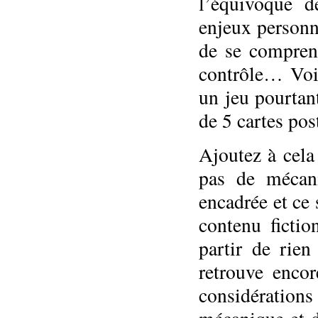
l’équivoque d
enjeux personne
de se compren
contrôle… Voil
un jeu pourtant
de 5 cartes pos
Ajoutez à cela 
pas de mécani
encadrée et ce 
contenu ficti
partir de rie
retrouve enc
considératio