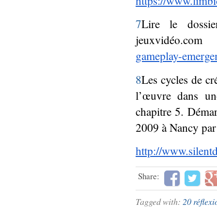
https://www.limbic
7
Lire le dossi
jeuxvidéo.c
gameplay-emerge
8
Les cycles de cr
l’œuvre dans un
chapitre 5. Déma
2009 à Nancy par
http://www.silent
Share:
Tagged with:
20 réflexi