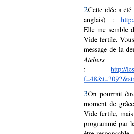
2
Cette idée a ét
anglais) :
http
Elle me semble d
Vide fertile. Vou
message de la de
Atel
:
http://l
f=48&t=3092&st
3
On pourrait êtr
moment de grâce 
Vide fertile, mais
programmé par le
être responsable. 