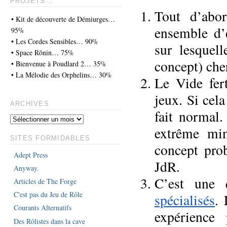
PROJETS…
Tout d’abor
• Kit de découverte de Démiurges…
ensemble d’e
95%
• Les Cordes Sensibles… 90%
sur lesquel
• Space Rōnin… 75%
concept) che
• Bienvenue à Poudlard 2… 35%
• La Mélodie des Orphelins… 30%
Le Vide fert
jeux. Si cela
ARCHIVES
fait normal.
extrême min
SITES FORMIDABLES
concept pro
Adept Press
JdR.
Anyway.
C’est une 
Articles de The Forge
C'est pas du Jeu de Rôle
spécialisés
.
Courants Alternatifs
expérience 
Des Rôlistes dans la cave