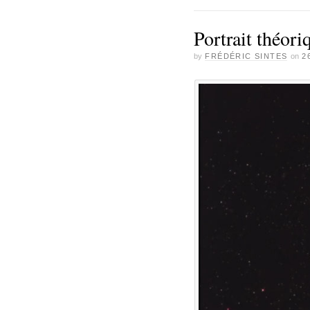
Portrait théori
by
FRÉDÉRIC SINTES
on
2