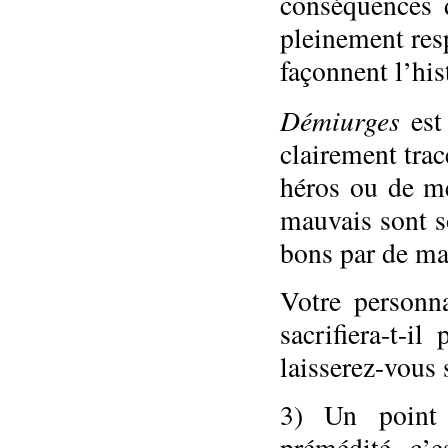
conséquences 
pleinement res
façonnent l’his
Démiurges
est 
clairement trac
héros ou de mé
mauvais sont s
bons par de ma
Votre personn
sacrifiera-t-i
laisserez-vous 
3) Un point 
prémédité, c’e