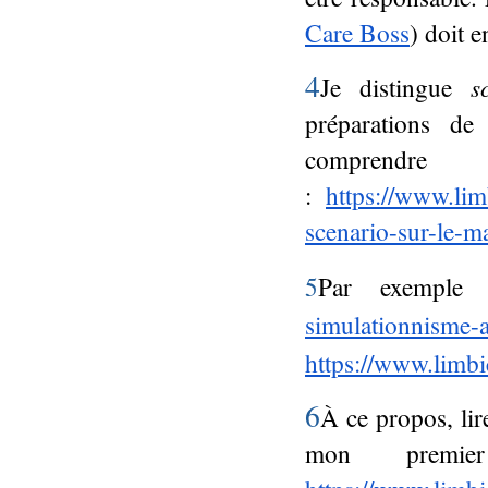
Care Boss
) doit e
4
Je distingue
s
préparations de
comprend
:
https://www.lim
scenario-sur-le-m
5
Par exempl
simulationnisme-a
https://www.limbi
6
À ce propos, lire
mon premie