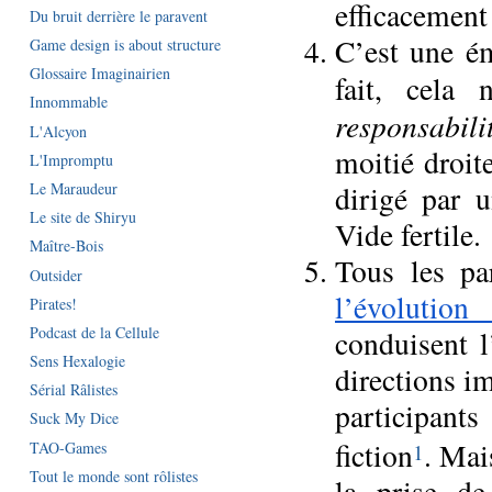
efficacement
Du bruit derrière le paravent
C’est une ém
Game design is about structure
Glossaire Imaginairien
fait, cel
Innommable
responsabili
L'Alcyon
moitié droit
L'Impromptu
Le Maraudeur
dirigé par 
Le site de Shiryu
Vide fertile.
Maître-Bois
Tous les pa
Outsider
l’évolution 
Pirates!
Podcast de la Cellule
conduisent l
Sens Hexalogie
directions i
Sérial Râlistes
participant
Suck My Dice
fiction
. Mai
TAO-Games
1
Tout le monde sont rôlistes
la prise de